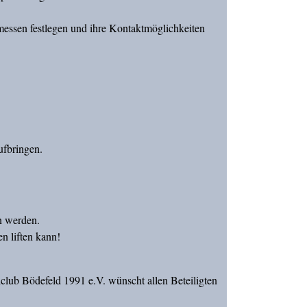
messen festlegen und ihre Kontaktmöglichkeiten
ufbringen.
en werden.
n liften kann!
club Bödefeld 1991 e.V. wünscht allen Beteiligten