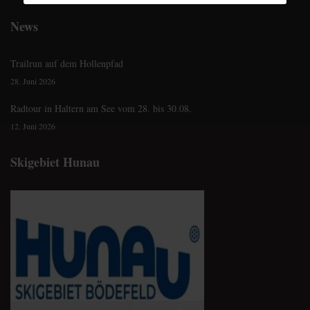
News
Trailrun auf dem Hollenpfad
28. Juni 2026
Radtour in Haltern am See vom 28. bis 30.08.
12. Juni 2026
Skigebiet Hunau