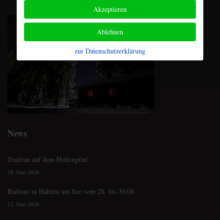
Akzeptieren
Ablehnen
zur Datenschutzerklärung
News
Trailrun auf dem Hollenpfad
28. Juni 2026
Radtour in Haltern am See vom 28. bis 30.08.
12. Juni 2026