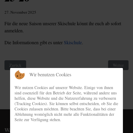
27. November 2025
Für die neue Saison unserer Skischule könnt ihr euch ab sofort
anmelden.
Die Informationen gibt es unter
Skischule
.
Vorheriger Beitrag: Nachwuchscup in der Taufsteinloipe
Nächster Be
Zurück
Weiter
Wir benutzen Cookies
Wir nutzen Cookies auf unserer Website. Einige von ihnen
sind essenziell für den Betrieb der Seite, während andere uns
helfen, diese Website und die Nutzererfahrung zu verbessern
(Tracking Cookies). Sie können selbst entscheiden, ob Sie die
Cookies zulassen möchten. Bitte beachten Sie, dass bei einer
Ablehnung womöglich nicht mehr alle Funktionalitäten der
Seite zur Verfügung stehen.
Wachshütte